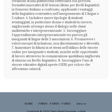
creazione di una piattaforma elettronica con percorsi
formativi innovativi di 40 lezioni (divise per livelli linguistici)
in francese/italiano a confronto, applicando i vantaggi
della linguistica contrastiva nell’insegnamento di 2 lingue e
2 culture. 4. Includere nuove tipologie di studenti
svantaggiati, in particolare donne e studenti in carcere,
migliorando al tempo stesso il dialogo nelle classi
multietniche e intergenerazionale. 5. Incoraggiare
l'apprendimento intergenerazionale tra pari tra gli
insegnanti di lingue delle 2 associazioni. 6. Promuovere i
valori europei di inclusione, non discriminazione e diversità.
7. Aumentare la fiducia in sé stessi nell'utilizzo delle risorse
online per insegnanti e studenti, nonché nelle opportunità
di lavoro attraverso la comunicazione quotidiana migliorata
di almeno un livello linguistico. 8. Incoraggiare l’uso di
risorse educative digitali aperte (OER) per coloro che
affrontano ostacoli
HOME
- FUNDS - FONDS - FONDI -
Altro
Copyright © 2026 Tutti i diritti riservati -
e-fieit