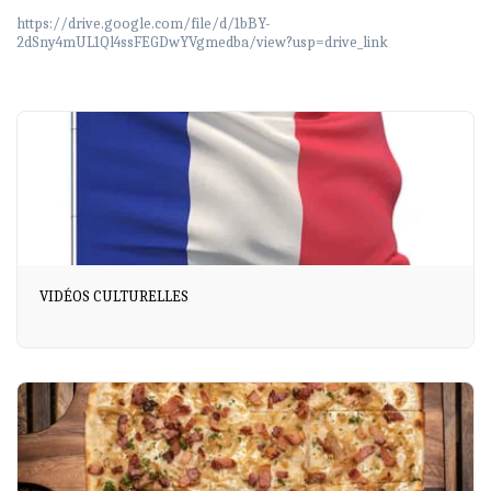
https://drive.google.com/file/d/1bBY-
2dSny4mUL1Ql4ssFEGDwYVgmedba/view?usp=drive_link
VIDÉOS CULTURELLES