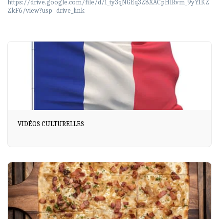
https://drive.google.com/file/d/1_ty3qNGEq3Z8XACpHlRvm_9yY1KZ
ZkF6/view?usp=drive_link
VIDÉOS CULTURELLES