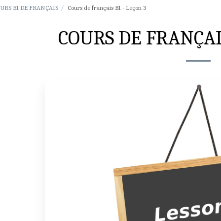
URS B1 DE FRANÇAIS
Cours de français B1 - Leçon 3
COURS DE FRANÇAIS